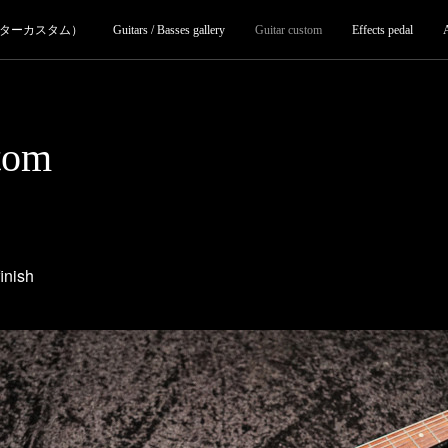
ターカスタム）
Guitars / Basses gallery
Guitar custom
Effects pedal
tom
inish