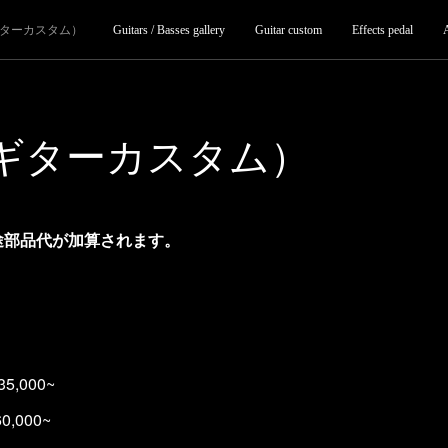
ターカスタム）
Guitars / Basses gallery
Guitar custom
Effects pedal
ギターカスタム）
途部品代が加算されます。
ィ）
000~
000~