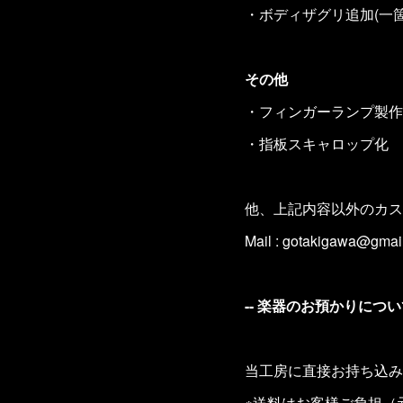
・ボディザグリ追加(一箇所
その他
・フィンガーランプ製作 ￥
・指板スキャロップ化 ￥
他、上記内容以外のカス
Mail : gotakigawa@gmai
-- 楽器のお預かりについて
当工房に直接お持ち込み
※送料はお客様ご負担（